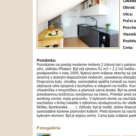
Lokalit
Obvod:
Ulica:
Počet i
Poscho
Vlastní
Rozloh
Cena:
Poznámka:
Ponúkame na predaj moderne riešený 2 izbový byt s parkov
ulici, sídlisku /Platan/. Byt má výmeru 51 m2 + 2,2 m2 lod
postaveného v roku 2005. Bytový dom vrátane strechy sa za
slnečný s dobrým dispozičným riešením, zavedenou klimati
Dispozícia bytu: chodba, samostatná spálňa (vmestí sa manž
obývacia izba spojená s kuchyňou a vstupom na lodžiu. Kuch
chladnička s mrazničkou a plynová varná doska. Byt sa pred
priestrannou knižnicou vyrobenou na mieru. Priestor pred v
working corner, malú pracovňu. V bytovom dome sa nachádza
nachádza v tichej lokalite s výbornou dostupnosťou do vše
škôlky, športoviská.........). Výhody: byt je svetlý, dobre di
samostatné kúrenie plynovým kotlom. Pred domom sa nachád
bytovým domom. Byt je kúpou voľný. Cena bytu vrátane parko
Fotogaléria