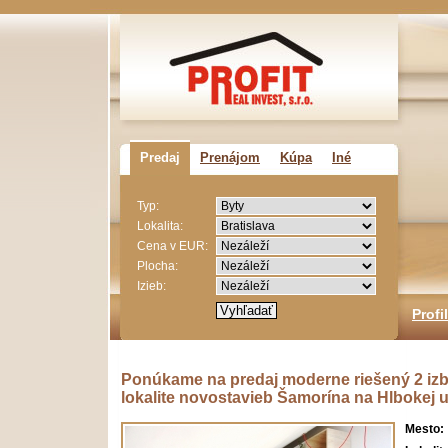
Predaj
Prenájom
Kúpa
Iné
Typ:
Lokalita:
Cena v EUR:
Plocha:
Izieb:
Profi
Ponúkame na predaj moderne riešený 2 iz
lokalite novostavieb Šamorína na Hlbokej uli
Mesto: