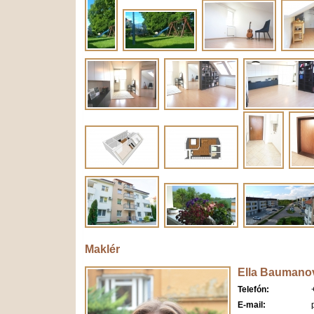
Maklér
Ella Baumano
Telefón:
E-mail: